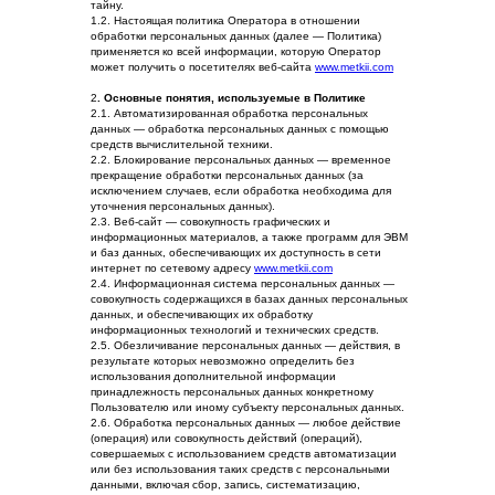
тайну.
1.2. Настоящая политика Оператора в отношении
обработки персональных данных (далее — Политика)
применяется ко всей информации, которую Оператор
может получить о посетителях веб-сайта
www.metkii.com
2
. Основные понятия, используемые в Политике
2.1. Автоматизированная обработка персональных
данных — обработка персональных данных с помощью
средств вычислительной техники.
2.2. Блокирование персональных данных — временное
прекращение обработки персональных данных (за
исключением случаев, если обработка необходима для
уточнения персональных данных).
2.3. Веб-сайт — совокупность графических и
информационных материалов, а также программ для ЭВМ
и баз данных, обеспечивающих их доступность в сети
интернет по сетевому адресу
www.metkii.com
2.4. Информационная система персональных данных —
совокупность содержащихся в базах данных персональных
данных, и обеспечивающих их обработку
информационных технологий и технических средств.
2.5. Обезличивание персональных данных — действия, в
результате которых невозможно определить без
использования дополнительной информации
принадлежность персональных данных конкретному
Пользователю или иному субъекту персональных данных.
2.6. Обработка персональных данных — любое действие
(операция) или совокупность действий (операций),
совершаемых с использованием средств автоматизации
или без использования таких средств с персональными
данными, включая сбор, запись, систематизацию,