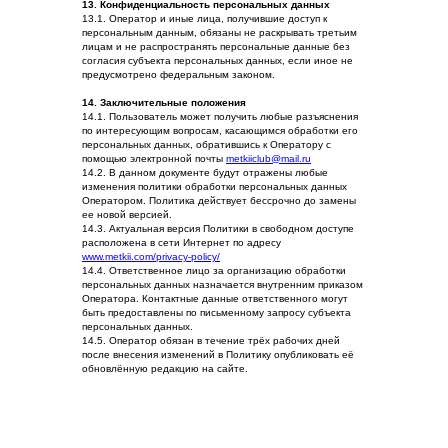
13. Конфиденциальность персональных данных
13.1. Оператор и иные лица, получившие доступ к
персональным данным, обязаны не раскрывать третьим
лицам и не распространять персональные данные без
согласия субъекта персональных данных, если иное не
предусмотрено федеральным законом.
14. Заключительные положения
14.1. Пользователь может получить любые разъяснения
по интересующим вопросам, касающимся обработки его
персональных данных, обратившись к Оператору с
помощью электронной почты
metkiiclub@mail.ru
14.2. В данном документе будут отражены любые
изменения политики обработки персональных данных
Оператором. Политика действует бессрочно до замены
ее новой версией.
14.3. Актуальная версия Политики в свободном доступе
расположена в сети Интернет по адресу
www.metkii.com/privacy-policy/
14.4. Ответственное лицо за организацию обработки
персональных данных назначается внутренним приказом
Оператора. Контактные данные ответственного могут
быть предоставлены по письменному запросу субъекта
персональных данных.
14.5. Оператор обязан в течение трёх рабочих дней
после внесения изменений в Политику опубликовать её
обновлённую редакцию на сайте.