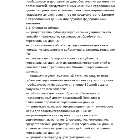
необходимых и достаточных для обеспечения выполнения
обязанностей, предусмотренных Законом о персональных
данных и принятыми в соответствии с ним нормативными
правовыми актами, если иное не предусмотрено Законом
о персональных данных или другими федеральными
законами.
3.2. Оператор обязан:
— предоставлять субъекту персональных данных по его
просьбе информацию, касающуюся обработки его
персональных данных;
— организовывать обработку персональных данных в
порядке, установленном действующим законодательством
РФ;
— отвечать на обращения и запросы субъектов
персональных данных и их законных представителей в
соответствии с требованиями Закона о персональных
данных;
— сообщать в уполномоченный орган по защите прав
субъектов персональных данных по запросу этого органа
необходимую информацию в течение 30 дней с даты
получения такого запроса;
— публиковать или иным образом обеспечивать
неограниченный доступ к настоящей Политике в
отношении обработки персональных данных;
— принимать правовые, организационные и технические
меры для защиты персональных данных от
неправомерного или случайного доступа к ним,
уничтожения, изменения, блокирования, копирования,
предоставления, распространения персональных данных,
а также от иных неправомерных действий в отношении
персональных данных;
— прекратить передачу (распространение,