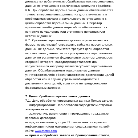
допускается избыточность обрабатываемых персональных
данных по отношению к заявленным целям их обработки.
6.6. При обработке персональных данных обеспечивается
точность персональных данных, их достаточность, а в
необходимых случаях и актуальность по отношению к
целям обработки персональных данных. Оператор
принимает необходимые меры и/или обеспечивает их
принятие по удалению или уточнению неполных или
неточных данных.
6.7. Хранение персональных данных осуществляется в
форме, позволяющей определить субъекта персональных
данных, не дольше, чем этого требуют цели обработки
персональных данных, если срок хранения персональных
данных не установлен федеральным законом, договором,
стороной которого, выгодоприобретателем или
поручителем по которому является субъект персональных
данных. Обрабатываемые персональные данные
уничтожаются либо обезличиваются по достижении целей
обработки или в случае утраты необходимости в
достижении этих целей, если иное не предусмотрено
федеральным законом.
7. Цели обработки персональных данных
7.1. Цель обработки персональных данных Пользователя:
— информирование Пользователя посредством отправки
электронных писем;
— заключение, исполнение и прекращение гражданско-
правовых договоров;
— предоставление доступа Пользователю к сервисам,
информации и/или материалам, содержащимся на веб-
сайте
www.metkii.com
;
— приём и обработка заявок на бронирование столов,