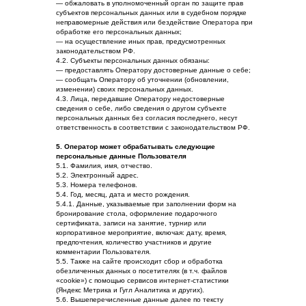
— обжаловать в уполномоченный орган по защите прав
субъектов персональных данных или в судебном порядке
неправомерные действия или бездействие Оператора при
обработке его персональных данных;
— на осуществление иных прав, предусмотренных
законодательством РФ.
4.2. Субъекты персональных данных обязаны:
— предоставлять Оператору достоверные данные о себе;
— сообщать Оператору об уточнении (обновлении,
изменении) своих персональных данных.
4.3. Лица, передавшие Оператору недостоверные
сведения о себе, либо сведения о другом субъекте
персональных данных без согласия последнего, несут
ответственность в соответствии с законодательством РФ.
5. Оператор может обрабатывать следующие
персональные данные Пользователя
5.1. Фамилия, имя, отчество.
5.2. Электронный адрес.
5.3. Номера телефонов.
5.4. Год, месяц, дата и место рождения.
5.4.1. Данные, указываемые при заполнении форм на
бронирование стола, оформление подарочного
сертификата, записи на занятие, турнир или
корпоративное мероприятие, включая: дату, время,
предпочтения, количество участников и другие
комментарии Пользователя.
5.5. Также на сайте происходит сбор и обработка
обезличенных данных о посетителях (в т.ч. файлов
«cookie») с помощью сервисов интернет-статистики
(Яндекс Метрика и Гугл Аналитика и других).
5.6. Вышеперечисленные данные далее по тексту