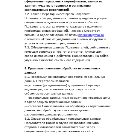
оформление подарочных сертификатов, записи на
занятия, участие в турнирах и организации
корпоративных мероприятий.
7.2. Также Оператор имеет право направлять
Пользователю уведомления о новых продуктах и услугах,
специальных предложениях и различных событиях.
Пользователь всегда может отказаться от получения
информационных сообщений, направив Оператору
письмо на адрес электронной почты
metkiiclub@mail.ru
с пометкой «Отказ от уведомлений о новых продуктах и
услугах и специальных предложениях».
7.3. Обезличенные данные Пользователей, собираемые с
помощью сервисов интернет-статистики, служат для
сбора информации о действиях Пользователей на сайте,
улучшения качества сайта и его содержания.
8. Правовые основания обработки персональных
данных
8.1. Правовыми основаниями обработки персональных
данных Оператором являются:
— уставные (учредительные) документы Оператора;
— договоры, заключаемые между оператором и
субъектом персональных данных;
— федеральные законы, иные нормативно-правовые акты
в сфере защиты персональных данных;
— согласия Пользователей на обработку их персональных
данных, на обработку персональных данных,
разрешенных для распространения.
8.2. Оператор обрабатывает персональные данные
Пользователя только в случае их заполнения и/или
отправки Пользователем самостоятельно через
специальные формы, расположенные на сайте