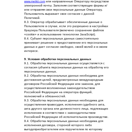
www.metkii.com
или направленные Оператору посредством
электронной почты. Заполняя соответствующие формы и/
или отправляя свои персональные данные Оператору,
Пользователь выражает свое согласие с данной
Политикой.
8.3. Оператор обрабатывает обезличенные данные о
Пользователе в случае, если это разрешено в настройках
браузера Пользователя (включено сохранение файлов
«cookie» и использование технологии JavaScript).
8.4. Субъект персональных данных самостоятельно
принимает решение о предоставлении его персональных
данных и дает согласие свободно, своей волей и в своем
интересе.
9. Условия обработки персональных данных
9.1. Обработка персональных данных осуществляется с
согласия субъекта персональных данных на обработку его
персональных данных.
9.2. Обработка персональных данных необходима для
достижения целей, предусмотренных международным
договором Российской Федерации или законом, для
осуществления возложенных законодательством
Российской Федерации на оператора функций,
полномочий и обязанностей.
9.3. Обработка персональных данных необходима для
осуществления правосудия, исполнения судебного акта,
акта другого органа или должностного лица, подлежащих
исполнению в соответствии с законодательством
Российской Федерации об исполнительном производстве.
9.4. Обработка персональных данных необходима для
исполнения договора, стороной которого либо
выгодоприобретателем или поручителем по которому