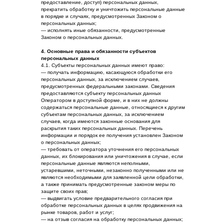
предоставление, доступ) персональных данных,
прекратить обработку и уничтожить персональные данные
в порядке и случаях, предусмотренных Законом о
персональных данных;
— исполнять иные обязанности, предусмотренные
Законом о персональных данных.
4. Основные права и обязанности субъектов
персональных данных
4.1. Субъекты персональных данных имеют право:
— получать информацию, касающуюся обработки его
персональных данных, за исключением случаев,
предусмотренных федеральными законами. Сведения
предоставляются субъекту персональных данных
Оператором в доступной форме, и в них не должны
содержаться персональные данные, относящиеся к другим
субъектам персональных данных, за исключением
случаев, когда имеются законные основания для
раскрытия таких персональных данных. Перечень
информации и порядок ее получения установлен Законом
о персональных данных;
— требовать от оператора уточнения его персональных
данных, их блокирования или уничтожения в случае, если
персональные данные являются неполными,
устаревшими, неточными, незаконно полученными или не
являются необходимыми для заявленной цели обработки,
а также принимать предусмотренные законом меры по
защите своих прав;
— выдвигать условие предварительного согласия при
обработке персональных данных в целях продвижения на
рынке товаров, работ и услуг;
— на отзыв согласия на обработку персональных данных;