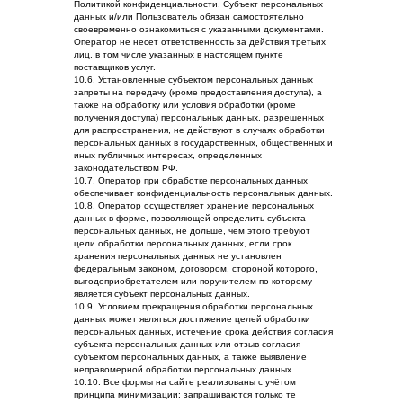
Политикой конфиденциальности. Субъект персональных
данных и/или Пользователь обязан самостоятельно
своевременно ознакомиться с указанными документами.
Оператор не несет ответственность за действия третьих
лиц, в том числе указанных в настоящем пункте
поставщиков услуг.
10.6. Установленные субъектом персональных данных
запреты на передачу (кроме предоставления доступа), а
также на обработку или условия обработки (кроме
получения доступа) персональных данных, разрешенных
для распространения, не действуют в случаях обработки
персональных данных в государственных, общественных и
иных публичных интересах, определенных
законодательством РФ.
10.7. Оператор при обработке персональных данных
обеспечивает конфиденциальность персональных данных.
10.8. Оператор осуществляет хранение персональных
данных в форме, позволяющей определить субъекта
персональных данных, не дольше, чем этого требуют
цели обработки персональных данных, если срок
хранения персональных данных не установлен
федеральным законом, договором, стороной которого,
выгодоприобретателем или поручителем по которому
является субъект персональных данных.
10.9. Условием прекращения обработки персональных
данных может являться достижение целей обработки
персональных данных, истечение срока действия согласия
субъекта персональных данных или отзыв согласия
субъектом персональных данных, а также выявление
неправомерной обработки персональных данных.
10.10. Все формы на сайте реализованы с учётом
принципа минимизации: запрашиваются только те