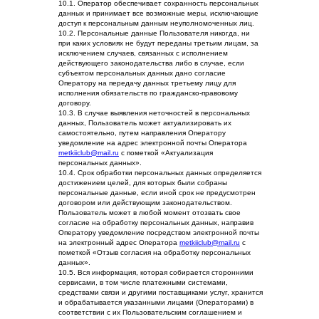
10.1. Оператор обеспечивает сохранность персональных
данных и принимает все возможные меры, исключающие
доступ к персональным данным неуполномоченных лиц.
10.2. Персональные данные Пользователя никогда, ни
при каких условиях не будут переданы третьим лицам, за
исключением случаев, связанных с исполнением
действующего законодательства либо в случае, если
субъектом персональных данных дано согласие
Оператору на передачу данных третьему лицу для
исполнения обязательств по гражданско-правовому
договору.
10.3. В случае выявления неточностей в персональных
данных, Пользователь может актуализировать их
самостоятельно, путем направления Оператору
уведомление на адрес электронной почты Оператора
metkiiclub@mail.ru
с пометкой «Актуализация
персональных данных».
10.4. Срок обработки персональных данных определяется
достижением целей, для которых были собраны
персональные данные, если иной срок не предусмотрен
договором или действующим законодательством.
Пользователь может в любой момент отозвать свое
согласие на обработку персональных данных, направив
Оператору уведомление посредством электронной почты
на электронный адрес Оператора
metkiiclub@mail.ru
с
пометкой «Отзыв согласия на обработку персональных
данных».
10.5. Вся информация, которая собирается сторонними
сервисами, в том числе платежными системами,
средствами связи и другими поставщиками услуг, хранится
и обрабатывается указанными лицами (Операторами) в
соответствии с их Пользовательским соглашением и