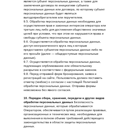
является субъект персональных данных, а также для
заключения договора по инициативе субъекта
персональных данных или договора, по которому субъект
персональных данных будет являться
выгодоприобретателем или поручителем.
9.5. Обработка персональных данных необходима для
осуществления прав и законных интересов оператора или
третьих лиц либо для достижения общественно значимых
целей при условии, что при этом не нарушаются права и
свободы субъекта персональных данных.
9.6. Осуществляется обработка персональных данных,
доступ неограниченного круга лиц к которым
предоставлен субъектом персональных данных либо по
его просьбе (далее — общедоступные персональные
данные).
9.7. Осуществляется обработка персональных данных,
подлежащих опубликованию или обязательному
раскрытию в соответствии с федеральным законом.
9.8. Перед отправкой форм бронирования, заявок и
регистраций на сайте, Пользователь должен поставить
отметку (чекбокс) о согласии с настоящей Политикой
обработки персональных данных. Отправка формы
невозможна без явного согласия.
10. Порядок сбора, хранения, передачи и других видов
обработки персональных данных
Безопасность
персональных данных, которые обрабатываются
Оператором, обеспечивается путем реализации правовых,
организационных и технических мер, необходимых для
выполнения в полном объеме требований действующего
законодательства в области защиты персональных
данных.